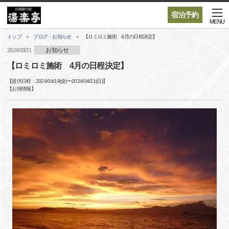
宿泊予約
MENU
トップ
ブログ・お知らせ
【ロミロミ施術 4月の日程決定】
お知らせ
2024/03/31
【ロミロミ施術 4月の日程決定】
【提供日程：
2024/04/19(金)
〜
2024/04/21(日)
】
【
お得情報
】