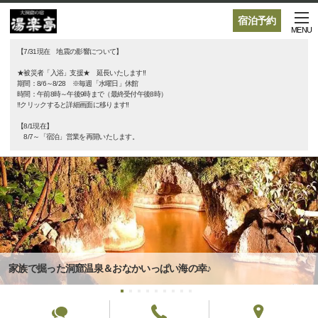
宿泊予約
MENU
【7/31現在 地震の影響について】
★被災者「入浴」支援★ 延長いたします‼
期間：8/6～8/28 ※毎週「水曜日」休館
時間：午前8時～午後9時まで（最終受付午後8時）
‼クリックすると詳細画面に移ります‼
【8/1現在】
8/7～「宿泊」営業を再開いたします。
家族で掘った洞窟温泉＆おなかいっぱい海の幸♪