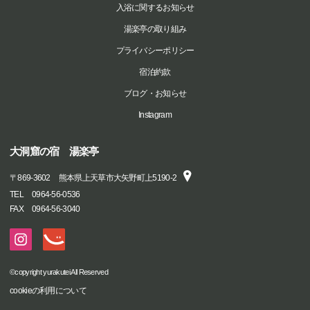
入浴に関するお知らせ
湯楽亭の取り組み
プライバシーポリシー
宿泊約款
ブログ・お知らせ
Instagram
大洞窟の宿 湯楽亭
〒
869-3602
熊本県上天草市大矢野町上5190-2
TEL
0964-56-0536
FAX
0964-56-3040
©copyright yurakutei All Reserved
cookieの利用について