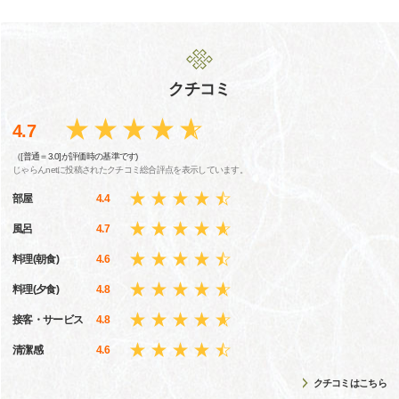
クチコミ
4.7
（[普通＝3.0]が評価時の基準です)
じゃらんnetに投稿されたクチコミ総合評点を表示しています。
部屋
4.4
風呂
4.7
料理(朝食)
4.6
料理(夕食)
4.8
接客・サービス
4.8
清潔感
4.6
クチコミはこちら